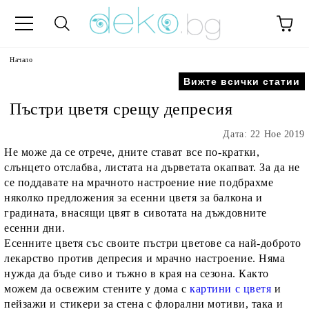
Начало
Вижте всички статии
Пъстри цветя срещу депресия
Дата: 22 Ное 2019
Не може да се отрече, дните стават все по-кратки,
слънцето отслабва, листата на дърветата окапват. За да не
се поддавате на мрачното настроение ние подбрахме
няколко предложения за есенни цветя за балкона и
градината, внасящи цвят в сивотата на дъждовните
есенни дни.
Есенните цветя със своите пъстри цветове са най-доброто
лекарство против депресия и мрачно настроение. Няма
нужда да бъде сиво и тъжно в края на сезона. Както
можем да освежим стените у дома с
картини с цветя
и
пейзажи и стикери за стена с флорални мотиви, така и