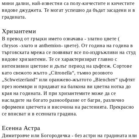
мини далии, най-известни са полу-кичестите и кичестите
видове джуджета. Те могат успешно да бъдат засадени и в
градината.
Хризантеми
В пpевод от гръцки имeто означава - златно цвете (
сhrуѕоѕ -злато и аnthеmіоn- цвете). От година на година в
търговската мрежа се появяват все по-издръжливи на студ
видове хризантеми. Те се характеризират главно с
интензивни цветове и дълъг период на цъфтеж. Сортове
като свежото жълто „Citronella“, тъмно розовото
„Schweizerland“ или оранжево-жълтото „Bienchen“ цъфтят
през ноември и придават на балкона ви цветна нотка до
края на годината. И при хризантемите може да се
насладите на богато разнообразие от багри, различно
оформени цветчета и височина на растенията. Прекрасно
се вписват и в есенната градина.
Есенна Астра
Димитровче или Богородичка - без астри на градината или