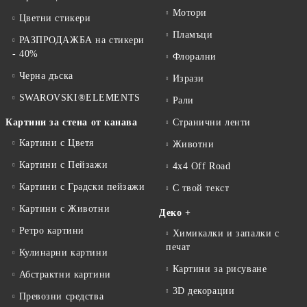
Мотори
Цветни стикери
Пламъци
РАЗПРОДАЖБА на стикери
- 40%
Флорални
Черна дъска
Изрази
SWAROVSKI®ELEMENTS
Рали
Картини за стена от канава
Странични ленти
Картини с Цветя
Животни
Картини с Пейзажи
4x4 Off Road
Картини с Градски пейзажи
С твой текст
Картини с Животни
Деко +
Ретро картини
Химикалки и запалки с
печат
Кулинарни картини
Картини за рисуване
Абстрактни картини
3D декорации
Превозни средства