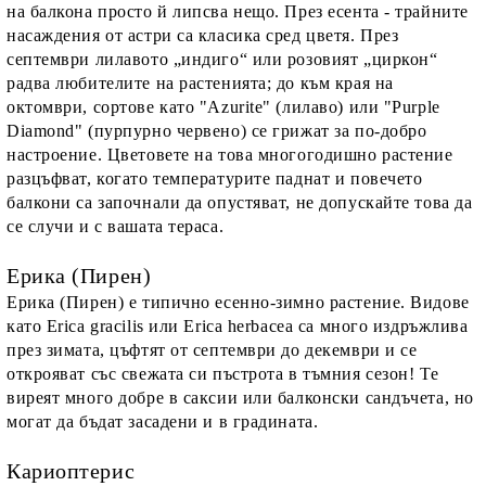
на балкона просто й липсва нещо. През есента - трайните
насаждения от астри са класика сред цветя. През
септември лилавото „индиго“ или розовият „циркон“
радва любителите на растенията; до към края на
октомври, сортове като "Azurite" (лилаво) или "Purple
Diamond" (пурпурно червено) се грижат за по-добро
настроение. Цветовете на това многогодишно растение
разцъфват, когато температурите паднат и повечето
балкони са започнали да опустяват, не допускайте това да
се случи и с вашата тераса.
Ерика (Пирен)
Ерика (Пирен) е типично есенно-зимно растение. Видове
като Erica gracilis или Erica herbacea са много издръжлива
през зимата, цъфтят от септември до декември и се
открояват със свежата си пъстрота в тъмния сезон! Те
виреят много добре в саксии или балконски сандъчета, но
могат да бъдат засадени и в градината.
Кариоптерис