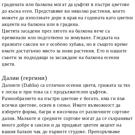
градината или балкона могат да цъфтят в пъстри цветове
до късна есен. Представяме ви няколко растения, които
можете да използвате дори в края на годината като цветни
акценти на балкона или в градина.
Цветята засадени през лятото на балкона вече са
преминали или подготвени за зимуване. Гледката на
празните саксии не е особено хубава, но в същото време
имате достатъчно място за нови растения. Ето и нашите
съвети за подходящи за засаждане на балкона есенни
цветя.
Далии (гергини)
Далиите (Dahlia) са отлични есенни цветя, грижата за тях
е лесна и при това са с продължителен цъфтеж.
Разнообразието на пъстри цветове е богато, има ги във
всички цветове, освен в синьо. Имате възможност да
изберете форма, багри и височина от различните сортове
далия. Малките и средните сортове могат да се съхраняват
много добре в саксии и да придават цветен акцент на
вашия балкон чак до първите студове. Препоръчваме