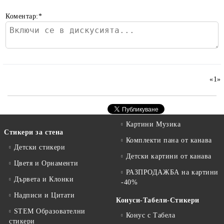
Коментар:
*
«
1
»
Картини Музика
Стикери за стена
Комплекти пана от канава
Детски стикери
Детски картини от канава
Цветя и Орнаменти
РАЗПРОДАЖБА на картини
Дървета и Клонки
-40%
Надписи и Цитати
Конуси-Табели-Стикери
STEM Образователни
Конус с Табела
стикери