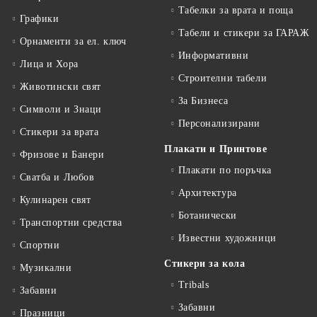
Табелки за врата и поща
Графики
Табели и стикери за ГАРАЖ
Орнаменти за ел. ключ
Информативни
Лица и Хора
Строителни табели
Животински свят
За Бизнеса
Символи и Знаци
Персонализирани
Стикери за врата
Плакати и Принтове
Фризове и Банери
Плакати по поръчка
Сватба и Любов
Архитектура
Кулинарен свят
Ботанически
Транспортни средства
Известни художници
Спортни
Стикери за кола
Музикални
Tribals
Забавни
Забавни
Празници