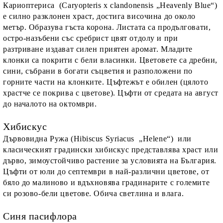
Кариоптериса (Caryopteris x clandonensis „Heavenly Blue“)
е силно разклонен храст, достига височина до около
метър. Образува гъста корона. Листата са продълговати,
остро-назъбени със сребрист цвят отдолу и при
разтриване издават силен приятен аромат. Младите
клонки са покрити с бели власинки. Цветовете са дребни,
сини, събрани в богати съцветия и разположени по
горните части на клонките. Цъфтежът е обилен (цялото
храстче се покрива с цветове). Цъфти от средата на август
до началото на октомври.
Хибискус
Дървовидна Ружа (Hibiscus Syriacus „Helene“) или
класическият градински хибискус представлява храст или
дърво, зимоустойчиво растение за условията на България.
Цъфти от юли до септември в най-различни цветове, от
бяло до малиново и вдъхновява градинарите с големите
си розово-бели цветове. Обича светлина и влага.
Синя пасифлора