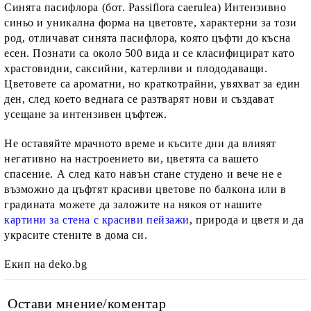
Синята пасифлора (бот. Passiflora caerulea) Интензивно
синьо и уникална форма на цветовте, характерни за този
род, отличават синята пасифлора, която цъфти до късна
есен. Познати са около 500 вида и се класифицират като
храстовидни, саксийни, катерливи и плододаващи.
Цветовете са ароматни, но краткотрайни, увяхват за един
ден, след което веднага се разтварят нови и създават
усещане за интензивен цъфтеж.
Не оставяйте мрачното време и късите дни да влияят
негативно на настроението ви, цветята са вашето
спасение. А след като навън стане студено и вече не е
възможно да цъфтят красиви цветове по балкона или в
градината можете да заложите на някоя от нашите
картини за стена с красиви пейзажи
, природа и цветя и да
украсите стените в дома си.
Екип на deko.bg
Остави мнение/коментар