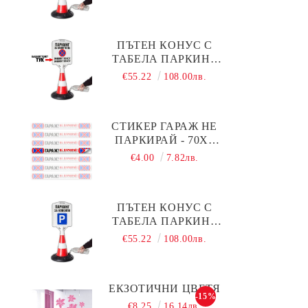
ВАШАТА ФИРМА)
ПЪТЕН КОНУС С
ТАБЕЛА ПАРКИНГ
ЗА КЛИЕНТИ С ВАШ
€55.22
108.00лв.
ТЕКСТ
СТИКЕР ГАРАЖ НЕ
ПАРКИРАЙ - 70Х6
СМ
€4.00
7.82лв.
ПЪТЕН КОНУС С
ТАБЕЛА ПАРКИНГ
ЗА КЛИЕНТИ
€55.22
108.00лв.
ЕКЗОТИЧНИ ЦВЕТЯ
-15%
€8.25
16.14лв.