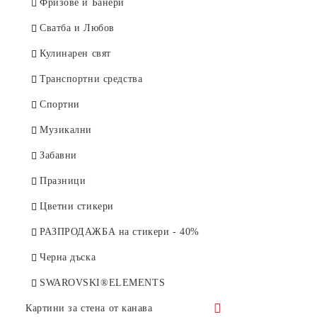
Водни обитатели
Фризове и Банери
Сватба и Любов
Кулинарен свят
Транспортни средства
Спортни
Музикални
Забавни
Празници
Цветни стикери
РАЗПРОДАЖБА на стикери - 40%
Черна дъска
SWAROVSKI®ELEMENTS
Картини за стена от канава