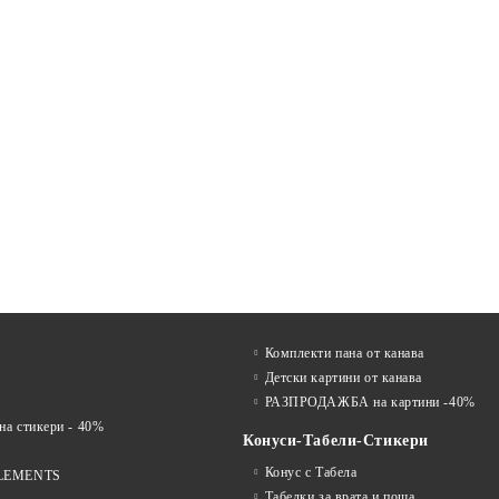
Комплекти пана от канава
Детски картини от канава
РАЗПРОДАЖБА на картини -40%
 стикери - 40%
Конуси-Табели-Стикери
Конус с Табела
LEMENTS
Табелки за врата и поща