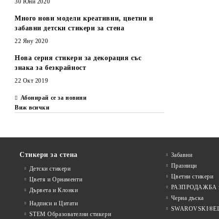
30 Юни 2020
Много нови модели креативни, цветни и
забавни детски стикери за стена
22 Яну 2020
Нова серия стикери за декорация със
знака за безкрайност
22 Окт 2019
Абонирай се за новини
Виж всички
Стикери за стена
Забавни
Празници
Детски стикери
Цветни стикери
Цветя и Орнаменти
РАЗПРОДАЖБА на
Дървета и Клонки
Черна дъска
Надписи и Цитати
SWAROVSKI®E
STEM Образователни стикери