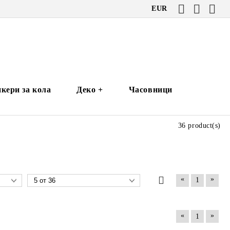
EUR
кери за кола
Деко +
Часовници
36 product(s)
«
»
1
«
»
1