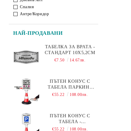
4x4 Off Road
Спалня
Детски картини от канава
С твой текст
Антре/Коридор
РАЗПРОДАЖБА на картини -40%
НАЙ-ПРОДАВАНИ
ТАБЕЛКА ЗА ВРАТА -
СТАНДАРТ 10Х5,2СМ
€7.50
14.67лв.
ПЪТЕН КОНУС С
ТАБЕЛА ПАРКИНГ
ЗА КЛИЕНТИ
€55.22
108.00лв.
ПЪТЕН КОНУС С
ТАБЕЛА -
ПАРКОМЯСТО (С
€55.22
108.00лв.