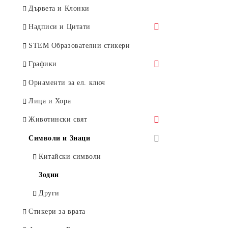
Стикери за момчета
Дървета и Клонки
Стикери с име
Надписи и Цитати
Полка комплекти
За Дома
STEM Образователни стикери
Стикери Метър
За Офиса
Графики
Детски фризове
Модерни
Орнаменти за ел. ключ
Disney стикери за декорация
Градове и Пейзажи
Лица и Хора
Животински свят
Птици
Символи и Знаци
Пеперуди и Насекоми
Китайски символи
Домашни любимци
Зодии
Диви животни
Други
Динозаври
Стикери за врата