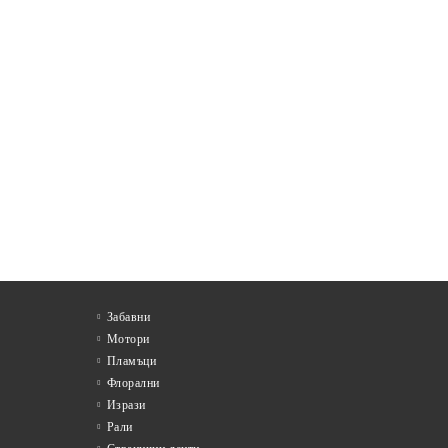
Забавни
Мотори
Пламъци
Флорални
Изрази
Рали