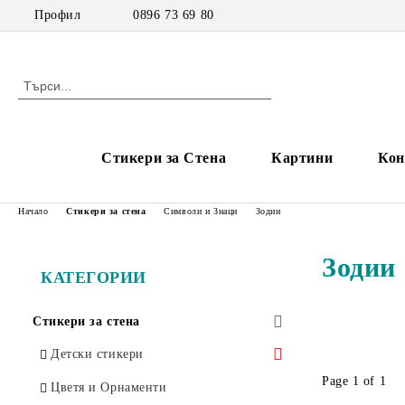
Профил
0896 73 69 80
Стикери за Стена
Картини
Кон
Начало
Стикери за стена
Символи и Знаци
Зодии
Зодии
КАТЕГОРИИ
Стикери за стена
Детски стикери
Page 1 of 1
Стикери за момичета
Цветя и Орнаменти