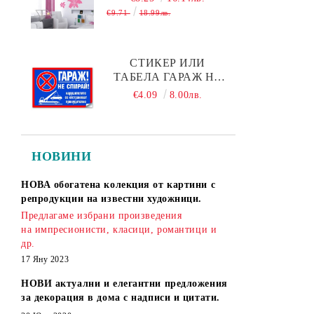
€9.71
18.99лв.
СТИКЕР ИЛИ
ТАБЕЛА ГАРАЖ НЕ
СПИРАЙ! - 30Х19 СМ
€4.09
8.00лв.
НОВИНИ
НОВА обогатена колекция от картини с
репродукции на известни художници.
Предлагаме избрани произведения
на импресионисти, класици, романтици и
др.
17 Яну 2023
НОВИ актуални и елегантни предложения
за декорация в дома с надписи и цитати.